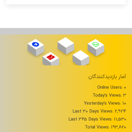
آمار بازدیدکنندگان
Online Users:
0
Today's Views:
3
Yesterday's Views:
10
Last 30 Days Views:
2,924
Last 365 Days Views:
11,530
Total Views:
193,820