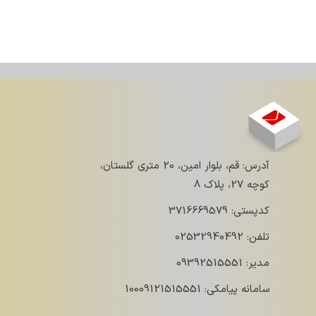
آدرس: قم، بلوار امین، 20 متری گلستان،
کوچه 27، پلاک 8
کدپستی: 3716669579
تلفن: 02532940492
مدیر: 09392515551
سامانه پیامکی: 10009121515551