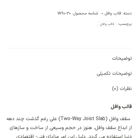
دسته:
قالب وافل
شناسه محصول:
W90-30
برچسب:
قالب وافل
توضیحات
توضیحات تکمیلی
نظرات (0)
قالب وافل
سقف وافل (Two-Way Joist Slab) علی رغم گذشت چند دهه
از ابداع سقف وافل، هنوز در حجم وسیعی از ساخت و سازهای
دنیا استفاده می گردد. دلیل این امر مزایای فنی- اقتصادی