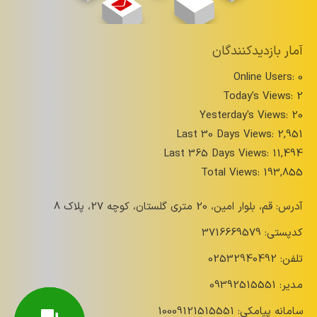
آمار بازدیدکنندگان
Online Users:
0
Today's Views:
2
Yesterday's Views:
20
Last 30 Days Views:
2,951
Last 365 Days Views:
11,494
Total Views:
193,855
آدرس: قم، بلوار امین، 20 متری گلستان، کوچه 27، پلاک 8
کدپستی: 3716669579
تلفن: 02532940492
مدیر: 09392515551
سامانه پیامکی: 10009121515551