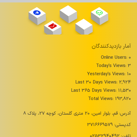
آمار بازدیدکنندگان
Online Users:
0
Today's Views:
3
Yesterday's Views:
10
Last 30 Days Views:
2,924
Last 365 Days Views:
11,530
Total Views:
193,820
آدرس: قم، بلوار امین، 20 متری گلستان، کوچه 27، پلاک 8
کدپستی: 3716669579
تلفن: 02532940492