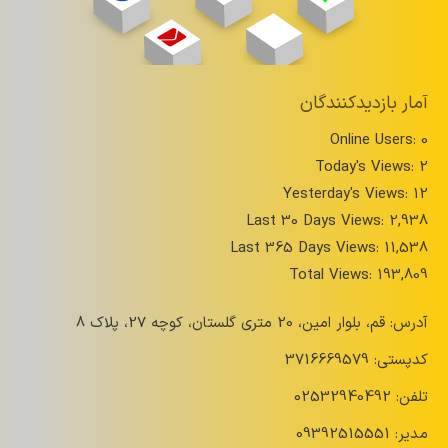
آمار بازدیدکنندگان
Online Users:
0
Today's Views:
2
Yesterday's Views:
12
Last 30 Days Views:
2,938
Last 365 Days Views:
11,538
Total Views:
193,809
آدرس: قم، بلوار امین، 20 متری گلستان، کوچه 27، پلاک 8
کدپستی: 3716669579
تلفن: 02532940492
مدیر: 09392515551