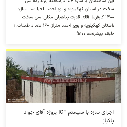
این ساختمان با سازه ICF درمنطقه زلزله زده سی
سخت در استان کهگیلویه و بویراحمد، اجرا شد. سال:
۱۴۰۰ کارفرما: آقای قدرت پناهیان مکان: سی سخت
،استان کهگیلویه و بویر احمد متراژ: ۱۶۰ تعداد طبقات: ۱
طبقه پیشرفت: ۱۰۰%
اجرای سازه با سیستم ICF پروژه آقای جواد
پاکباز